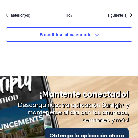
Eventos
Eventos
anterior(es)
Hoy
siguiente(s)
Suscribirse al calendario
¡Mantente conectado!
Descarga nuestra aplicación Sunlight y
mantenerse al día con los anuncios,
sermones y más!
Obtenga la aplicación ahora