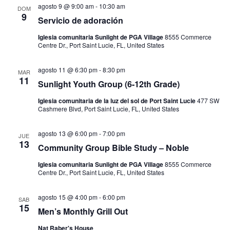
agosto 9 @ 9:00 am
-
10:30 am
Event
DOM
9
Servicio de adoración
Iglesia comunitaria Sunlight de PGA Village
8555 Commerce
Centre Dr., Port Saint Lucie, FL, United States
agosto 11 @ 6:30 pm
-
8:30 pm
MAR
11
Sunlight Youth Group (6-12th Grade)
Iglesia comunitaria de la luz del sol de Port Saint Lucie
477 SW
Cashmere Blvd, Port Saint Lucie, FL, United States
agosto 13 @ 6:00 pm
-
7:00 pm
JUE
13
Community Group Bible Study – Noble
Iglesia comunitaria Sunlight de PGA Village
8555 Commerce
Centre Dr., Port Saint Lucie, FL, United States
agosto 15 @ 4:00 pm
-
6:00 pm
SAB
15
Men’s Monthly Grill Out
Nat Raber's House