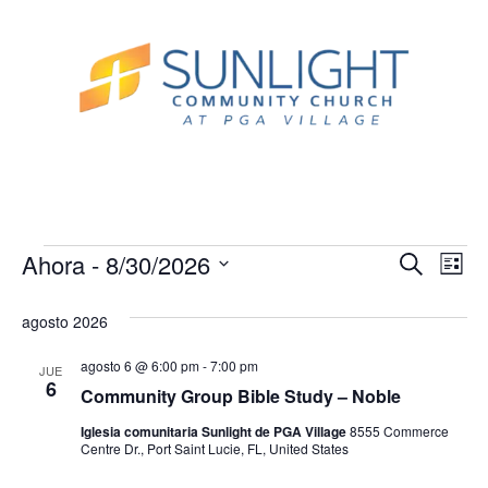
Nave
Na
Ahora
 - 
8/30/2026
Buscar
Lista
Seleccionar
de
de
fecha.
agosto 2026
vi
búsq
de
agosto 6 @ 6:00 pm
-
7:00 pm
JUE
y
6
Community Group Bible Study – Noble
Ev
vista
Iglesia comunitaria Sunlight de PGA Village
8555 Commerce
Centre Dr., Port Saint Lucie, FL, United States
de