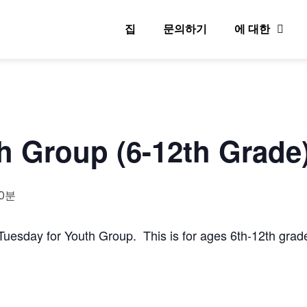
집
문의하기
에 대한
h Group (6-12th Grade
30분
uesday for Youth Group. This is for ages 6th-12th grad